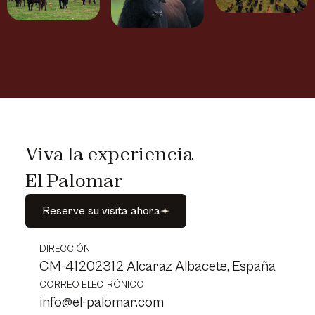
Viva la experiencia
El Palomar
Reserve
su
visita
ahora
Reserve
su
visita
ahora
DIRECCIÓN
CM-41202312 Alcaraz Albacete, España
CORREO ELECTRÓNICO
info@el-palomar.com