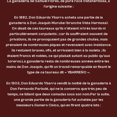
La ganadería de Samuel Flores, de pure race Vistahermosa, a
l’origine suivante :
En 1882, Don Eduardo Ybarra acheta une partie de la
ganadería à Don Joaquín Murube (branche Vista Hermosa).
On disait de ces taureaux qu’ils n’étaient ni très lourds ni
particulièrement corpulents ; car ils souffraient souvent de
privations, ils ne provoquaient pas de grandes chutes, mais
prenaient de nombreuses piques et revenaient avec insistance.
Ils restaient braves, vifs, et arrivaient bien à la muleta ; ils
étaient francs et nobles, ce qui plaisait autant au public qu’aux
toreros.La ganadería resta de nombreuses années entre les
mains de Don Joaquín, qui fit un travail remarquable en fixant le
type de ce taureau dit « YBARREÑO »
.
En 1903, Don Eduardo Ybarra vendit la moitié de la ganadería à
Don Fernando Parladé, qui ne la conserva que très peu de
temps, ne lidiant que deux camadas sous son nom.Par la suite,
une grande partie de la ganadería fut achetée par les
messieurs Gamero Cívico, qui en firent quatre lots :